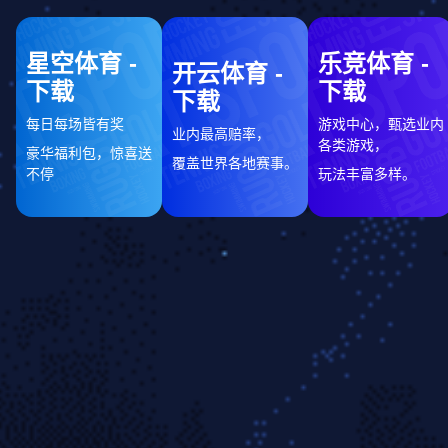
30
Years Of
Experience