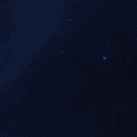
25
K
120
文创合作典范奖
潮玩设计金奖
活动咨询:Get in touc
活动咨询:Get in touch