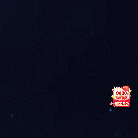
+
50
+
用户体验先锋奖
h