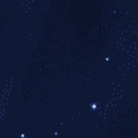
育产业的快速发展。未来
以及赞助商的深度合作，
彩。我们相信，随着公司
重要一员，带领行业走向
了解我们的技术