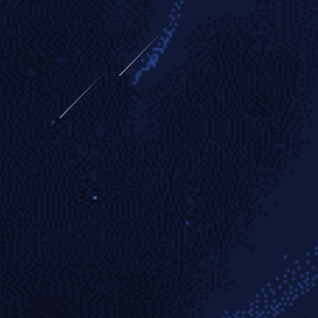
Our Core Competencies